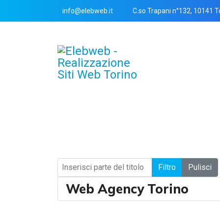
info@elebweb.it
C.so Trapani n°132, 10141 T
Inserisci parte del titolo
Filtro
Pulisci
Web Agency Torino