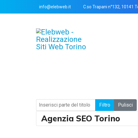
info@elebweb.it
C.so Trapani n°132, 10141 T
Inserisci parte del titolo
Filtro
Pulisci
Agenzia SEO Torino