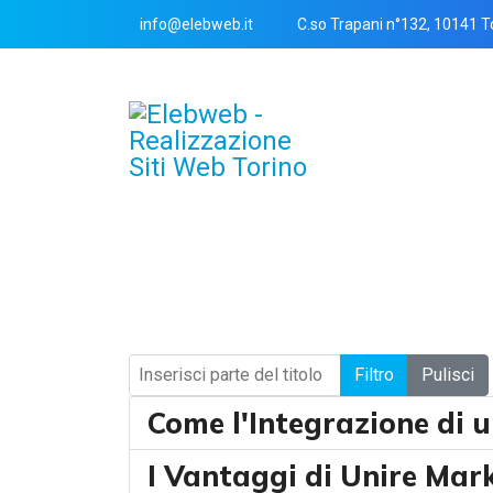
info@elebweb.it
C.so Trapani n°132, 10141 T
Inserisci parte del titolo
Filtro
Pulisci
Come l'Integrazione di 
I Vantaggi di Unire Mar