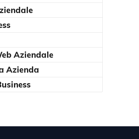
ziendale
ess
Web Aziendale
ua Azienda
Business